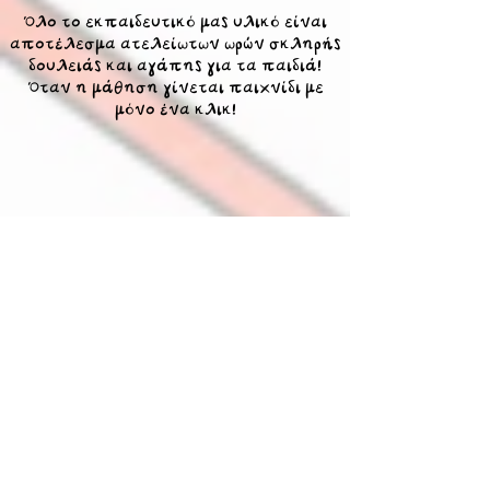
Όλο το εκπαιδευτικό μας υλικό είναι
αποτέλεσμα ατελείωτων ωρών σκληρής
δουλειάς και αγάπης για τα παιδιά!
Όταν η μάθηση γίνεται παιχνίδι με
μόνο ένα κλικ!
Θα ήθελα να σας πω ότι
κάνετε άψογη δουλειά! Η
μικρή μου είναι
ενθουσιασμένη και όταν την
ρωτάω αν την βοηθούν τα