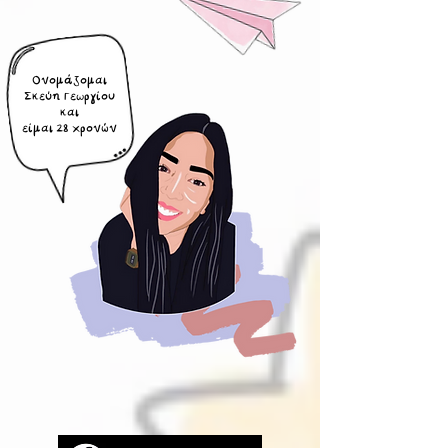
Ονομάζομαι
Σκεύη Γεωργίου
και
είμαι 28 χρονών